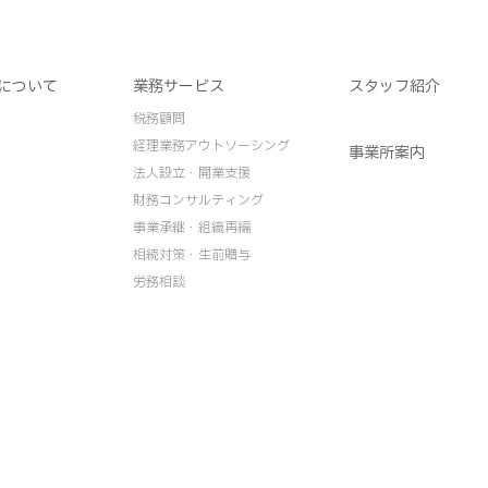
について
業務サービス
スタッフ紹介
税務顧問
経理業務アウトソーシング
事業所案内
法人設立・開業支援
財務コンサルティング
事業承継・組織再編
相続対策・生前贈与
労務相談