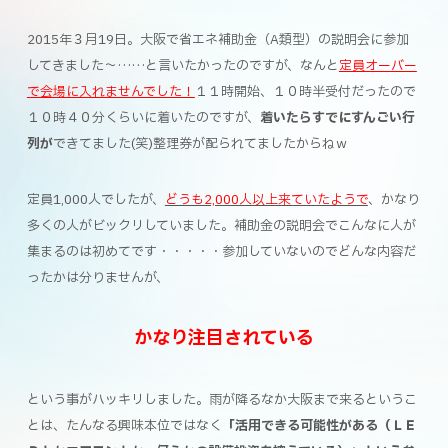
2015年３月19日。大阪で省エネ補助金（A類型）の説明会に参加
してきました～……と言いたかったのですが、なんと
定員オーバー
で会場に入れませんでした！
１１時開始、１０時半受付だったので
１０時４０分くらいに着いたのですが、
着いたらすでにすんごい行
列が
できてました(笑)整理券が配られてましたからねｗ
定員1,000人でしたが、
どうも2,000人以上来ていたようで
、かなり
多くの人がビックリしていました。補助金の説明会でこんなに人が
集まるのは初めてです・・・・・参加していないのでどんな内容だ
ったかは分りませんが、
かなり注目されている
という事がハッキリしました。雨が降るなか大阪まで来るというこ
とは、たんなる興味本位ではなく
「活用できる可能性がある（ＬＥ