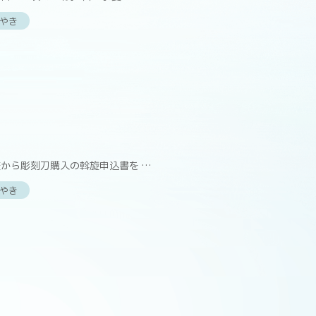
やき
】
から彫刻刀購入の斡旋申込書を …
やき
】