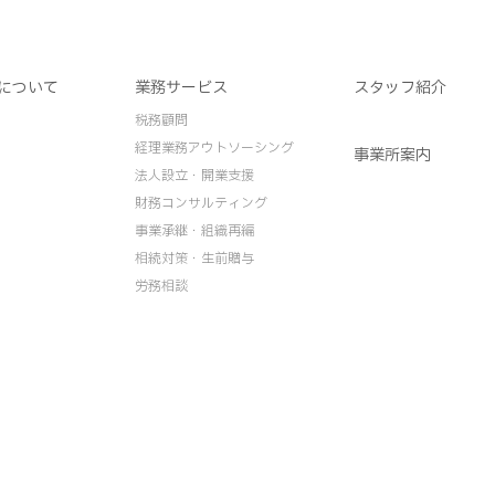
について
業務サービス
スタッフ紹介
税務顧問
経理業務アウトソーシング
事業所案内
法人設立・開業支援
財務コンサルティング
事業承継・組織再編
相続対策・生前贈与
労務相談