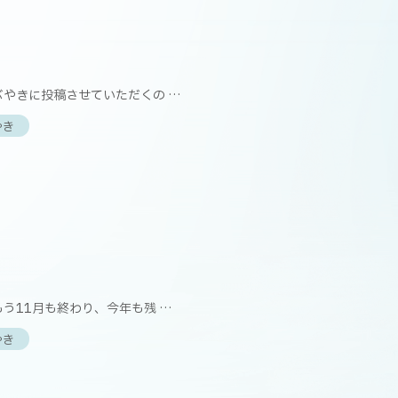
】
ぶやきに投稿させていただくの …
やき
】
もう11月も終わり、今年も残 …
やき