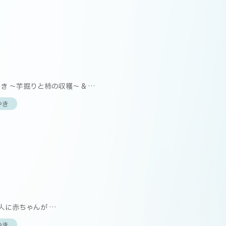
】
 〜芋掘りと柿の収穫〜 & …
やき
】
人に赤ちゃんが …
やき