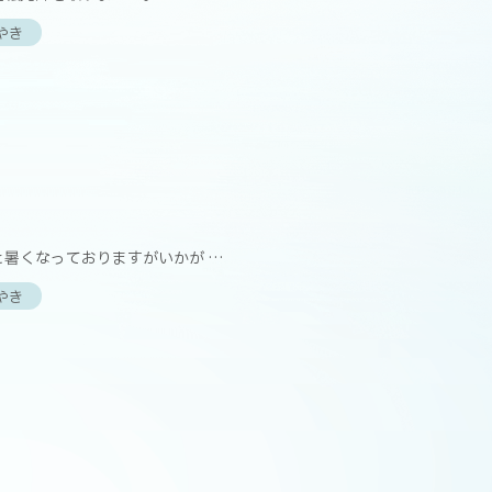
やき
】
と暑くなっておりますがいかが …
やき
】