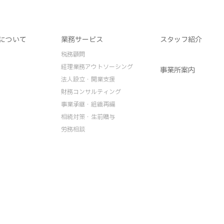
について
業務サービス
スタッフ紹介
税務顧問
経理業務アウトソーシング
事業所案内
法人設立・開業支援
財務コンサルティング
事業承継・組織再編
相続対策・生前贈与
労務相談