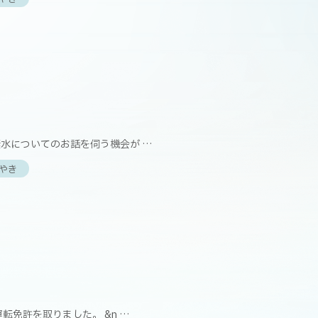
】
水についてのお話を伺う機会が …
やき
】
転免許を取りました。 &n …