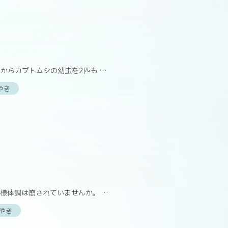
】
からカブトムシの幼虫を2匹も …
やき
】
様体調は崩されていませんか。 …
やき