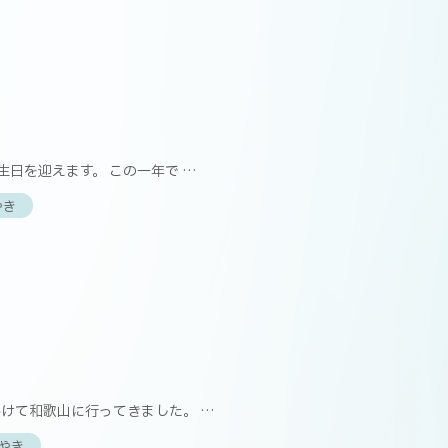
】
生日を迎えます。 この一年で …
やき
】
けて和歌山に行ってきました。 …
やき