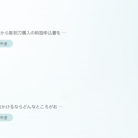
】
から彫刻刀購入の斡旋申込書を …
やき
】
出かけるならどんなところがお …
やき