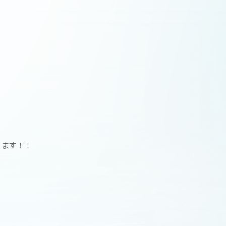
。
ります！！