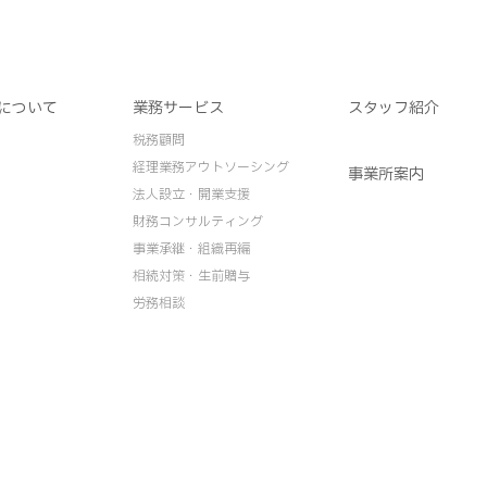
について
業務サービス
スタッフ紹介
税務顧問
経理業務アウトソーシング
事業所案内
法人設立・開業支援
財務コンサルティング
事業承継・組織再編
相続対策・生前贈与
労務相談