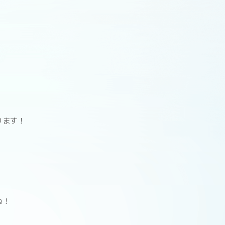
ります！
ね！