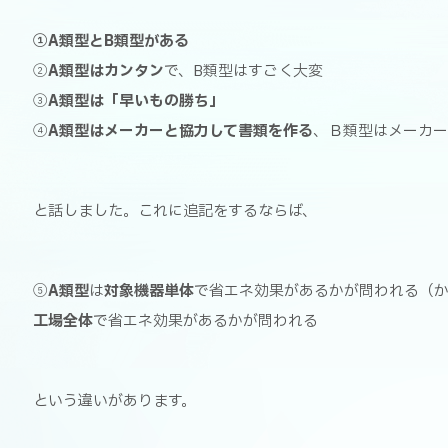
①A類型とB類型がある
②
A類型はカンタン
で、B類型はすごく大変
③
A類型は「早いもの勝ち」
④
A類型はメーカーと協力して書類を作る
、Ｂ類型はメーカー
と話しました。これに追記をするならば、
⑤
A類型
は
対象機器単体
で省エネ効果があるかが問われる（
工場全体
で省エネ効果があるかが問われる
という違いがあります。