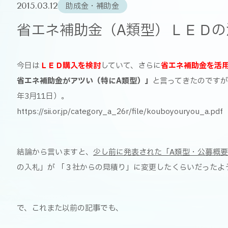
2015.03.12
助成金・補助金
省エネ補助金（A類型）ＬＥＤの注
今日は
ＬＥＤ購入を検討
していて、さらに
省エネ補助金を活
省エネ補助金がアツい（特にA類型）」
と言ってきたのですが
年3月11日）。
https://sii.or.jp/category_a_26r/file/kouboyouryou_a.pdf
結論から言いますと、
少し前に発表された「A類型・公募概
の入札」が 「３社からの見積り」に変更したくらいだったよ
で、これまた以前の記事でも、