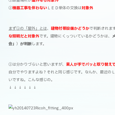
①設置場所が
屋外なら対象外
②
機器工事を伴わない
ＬＥＤ単体の交換は
対象外
まず①の「屋外」とは
、
建物付帯設備かどうか
で判断されま
な照明だと対象外
です。建物にくっついているかどうかは、
会」
）
が判断
します。
②は分かりづらいと思いますが、
素人が手でパッと取り替え
自分でやりますよね？それと同じ感じです。
なんか、最近の
いですね。こんな感じの。
↓ ↓ ↓ ↓ ↓ ↓