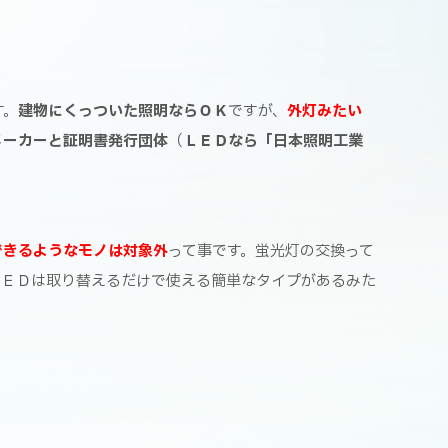
す。
建物にくっついた照明ならＯＫ
ですが、
外灯みたい
メーカーと証明書発行団体
（
ＬＥＤなら「日本照明工業
できるようなモノは対象外
って事です。
蛍光灯の交換って
ＬＥＤは取り替えるだけで使える簡単なタイプがあるみた