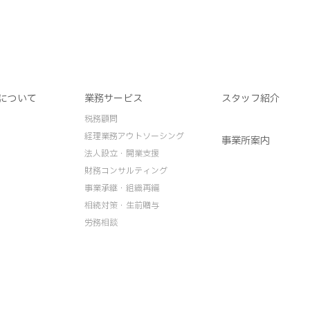
について
業務サービス
スタッフ紹介
税務顧問
経理業務アウトソーシング
事業所案内
法人設立・開業支援
財務コンサルティング
事業承継・組織再編
相続対策・生前贈与
労務相談