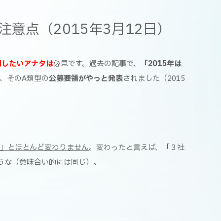
意点（2015年3月12日）
用したいアナタは
必見です。過去の記事で、
「2015年は
、そのA類型の
公募要領
がやっと発表
されました（2015
要」とほとんど変わりません
。変わったと言えば、「３社
うな（意味合い的には同じ）。