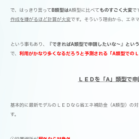
で、はっきり言って
B類型は
A類型に比べて
ものすごく大変
で
作成を嫌がるほど計算が大変
です。そういう理由から、エネ
という事もあり、
『できればA類型で申請したいな～』とい
で、
利用がかなり多くなるだろうと予測される「A類型での
ＬＥＤを「A」類型で申
基本的に最新モデルのＬＥＤなら省エネ補助金（A類型）の対
す。