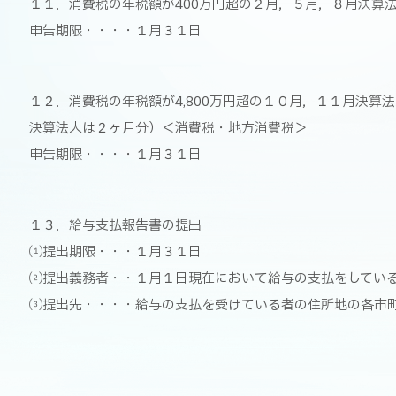
１１．消費税の年税額が400万円超の２月，５月，８月決算
申告期限・・・・１月３１日
１２．消費税の年税額が4,800万円超の１０月，１１月決
決算法人は２ヶ月分）＜消費税・地方消費税＞
申告期限・・・・１月３１日
１３．給与支払報告書の提出
⑴提出期限・・・１月３１日
⑵提出義務者・・１月１日現在において給与の支払をしてい
⑶提出先・・・・給与の支払を受けている者の住所地の各市