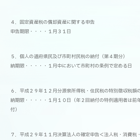
４．固定資産税の償却資産に関する申告
申告期限・・・・１月３１日
５．個人の道府県民及び市町村民税の納付（第４期分）
納期限・・・・・１月中において市町村の条例で定める日
６．平成２９年１２月分源泉所得税・住民税の特別徴収税額
納期限・・・・・１月１０日（年２回納付の特例適用者は前
付）
７．平成２９年１１月決算法人の確定申告＜法人税・消費税