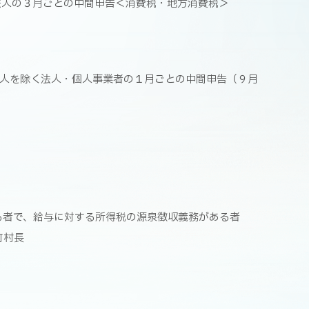
法人の３月ごとの中間申告＜消費税・地方消費税＞
算法人を除く法人・個人事業者の１月ごとの中間申告（９月
る者で、給与に対する所得税の源泉徴収義務がある者
町村長