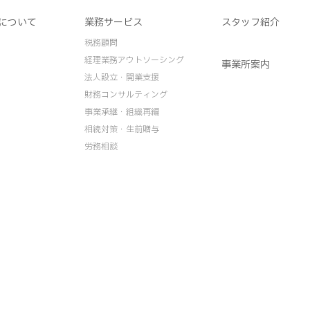
について
業務サービス
スタッフ紹介
税務顧問
経理業務アウトソーシング
事業所案内
法人設立・開業支援
財務コンサルティング
事業承継・組織再編
相続対策・生前贈与
労務相談