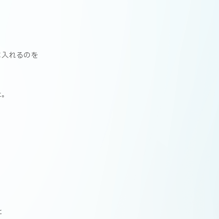
に入れるのを
た。
。
と