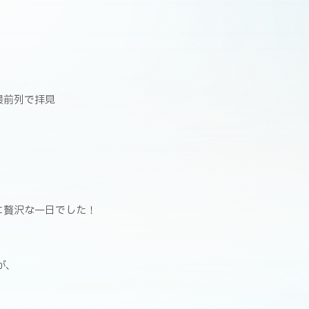
最前列で拝見
に贅沢な一日でした！
が、